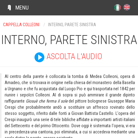
m
MENU
Ç
CAPPELLA COLLEONI
/
INTERNO, PARETE SINISTRA
INTERNO, PARETE SINISTRA
PERCORSI
AREE DI VISITA
ASCOLTA L'AUDIO
ARTISTI
Al centro della parete è collocata la tomba di Medea Colleoni, opera di
Amadeo, che si trovava in origine nella chiesa del monastero della Basella
a Urgnano e che fu acquistata dal Luogo Pio e qui trasportata nel 1842 per
riunire i sepolcri Colleoni. Al di sopra si può ammirare il grande dipinto
raffigurante
Giosuè che ferma il sole
del pittore bolognese Giuseppe Maria
Crespi che probabilmente andò a sostituire un affresco rovinato dello
stesso soggetto, riferito dalle fonti a Giovan Battista Castello. L'opera del
Crespi inaugurò una serie di tele bibliche affidate a importanti artisti italiani
del Settecento e del primo Ottocento. Dove oggi è sistemata l'opera, vi era
in precedenza una cantoria, poi eliminata, a cui si accedeva mediante una